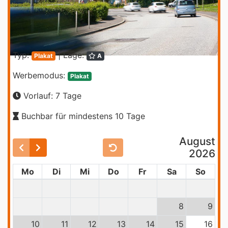
Typ:
| Lage:
Plakat
A
Werbemodus:
Plakat
Vorlauf: 7 Tage
Buchbar für mindestens 10 Tage
August
2026
Mo
Di
Mi
Do
Fr
Sa
So
8
9
10
11
12
13
14
15
16