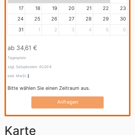
17
18
19
20
21
22
23
24
25
26
27
28
29
30
31
1
2
3
4
5
6
ab 34,61 €
Tagespreis
zzgl. Setupkosten: 40,00 €
exkl. MwSt.
Bitte wählen Sie einen Zeitraum aus.
Anfragen
Karte