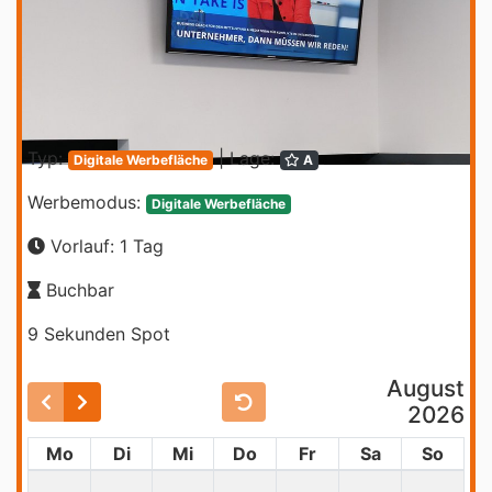
Typ:
| Lage:
Digitale Werbefläche
A
Werbemodus:
Digitale Werbefläche
Vorlauf: 1 Tag
Buchbar
9 Sekunden Spot
August
2026
Mo
Di
Mi
Do
Fr
Sa
So